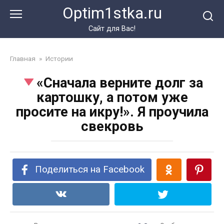
Перейти
Optim1stka.ru
к
контенту
Сайт для Вас!
Главная
»
Истории
«Сначала верните долг за
картошку, а потом уже
просите на икру!». Я проучила
свекровь
Поделиться на Facebook