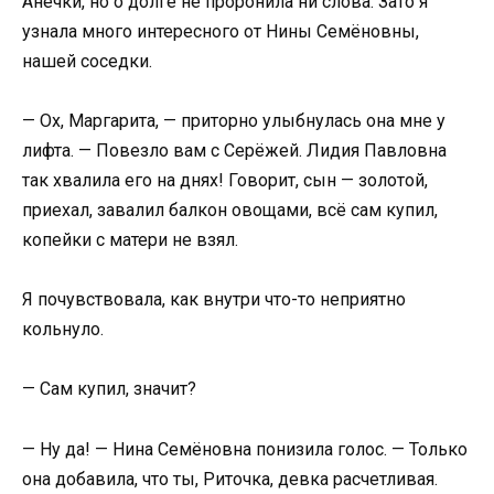
Анечки, но о долге не проронила ни слова. Зато я
узнала много интересного от Нины Семёновны,
нашей соседки.
— Ох, Маргарита, — приторно улыбнулась она мне у
лифта. — Повезло вам с Серёжей. Лидия Павловна
так хвалила его на днях! Говорит, сын — золотой,
приехал, завалил балкон овощами, всё сам купил,
копейки с матери не взял.
Я почувствовала, как внутри что-то неприятно
кольнуло.
— Сам купил, значит?
— Ну да! — Нина Семёновна понизила голос. — Только
она добавила, что ты, Риточка, девка расчетливая.