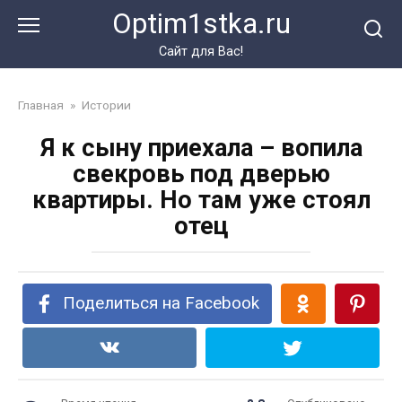
Перейти
Optim1stka.ru
к
контенту
Сайт для Вас!
Главная
»
Истории
Я к сыну приехала – вопила
свекровь под дверью
квартиры. Но там уже стоял
отец
Поделиться на Facebook