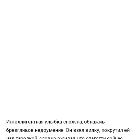
Интеллигентная улыбка сползла, обнажив
брезгливое недоумение. Он взял вилку, покрутил ей
над тарелкой, словно ожидая, что спагетти сейчас