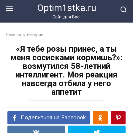
Перейти
Optim1stka.ru
к
контенту
Сайт для Вас!
Главная
»
Истории
«Я тебе розы принес, а ты
меня сосисками кормишь?»:
возмутился 58-летний
интеллигент. Моя реакция
навсегда отбила у него
аппетит
Поделиться на Facebook