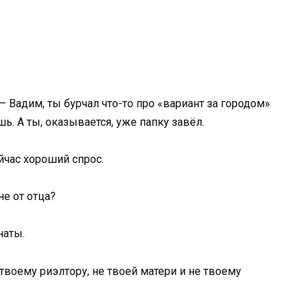
 Вадим, ты бурчал что-то про «вариант за городом»
шь. А ты, оказывается, уже папку завёл.
йчас хороший спрос.
не от отца?
наты.
е твоему риэлтору, не твоей матери и не твоему