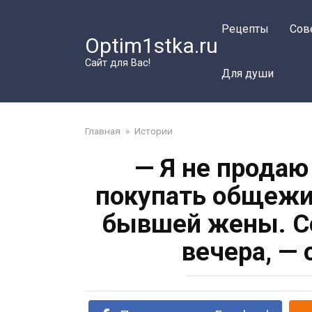
Перейти
к
Рецепты
Сов
Optim1stka.ru
контенту
Сайт для Вас!
Для души
Главная
»
Истории
— Я не продаю
покупать общежи
бывшей жены. Со
вечера, — 