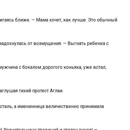
вигаясь ближе. — Мама хочет, как лучше. Это обычный
задохнулась от возмущения. — Выгнать ребенка с
жчина с бокалом дорогого коньяка, уже встал,
аглушая тихий протест Аглаи.
усталь, а именинница величественно принимала
! Хранительницу традиций и эталон вкуса! —