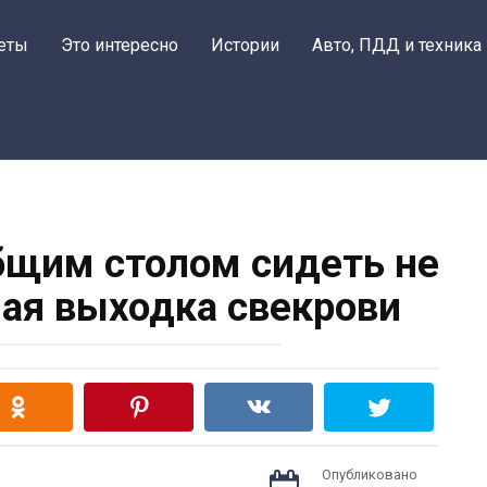
еты
Это интересно
Истории
Авто, ПДД и техника
общим столом сидеть не
ная выходка свекрови
Опубликовано