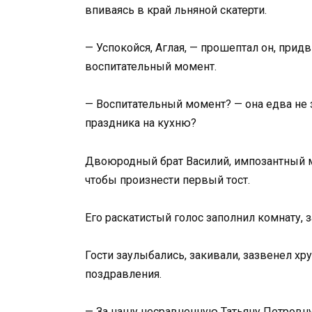
впиваясь в край льняной скатерти.
— Успокойся, Аглая, — прошептал он, прид
воспитательный момент.
— Воспитательный момент? — она едва не 
праздника на кухню?
Двоюродный брат Василий, импозантный му
чтобы произнести первый тост.
Его раскатистый голос заполнил комнату, з
Гости заулыбались, закивали, зазвенел хр
поздравления.
— За нашу несравненную Татьяну Петровну