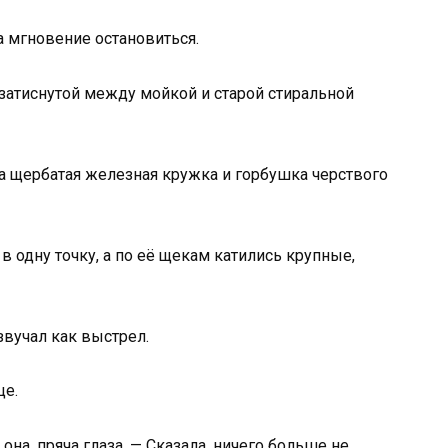
на мгновение остановиться.
 затиснутой между мойкой и старой стиральной
а щербатая железная кружка и горбушка черствого
в одну точку, а по её щекам катились крупные,
озвучал как выстрел.
це.
она, пряча глаза. — Сказала, ничего больше не