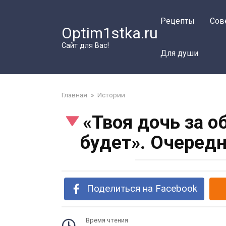
Перейти
к
Рецепты
Сов
Optim1stka.ru
контенту
Сайт для Вас!
Для души
Главная
»
Истории
«Твоя дочь за 
будет». Очеред
Поделиться на Facebook
Время чтения