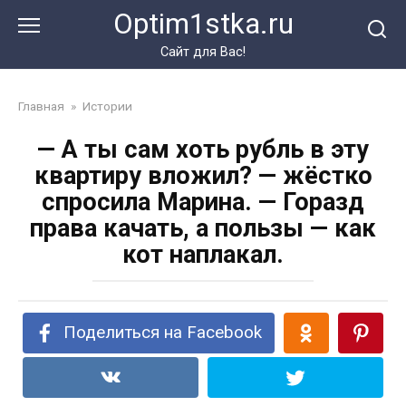
Перейти
Optim1stka.ru
к
контенту
Сайт для Вас!
Главная
»
Истории
— А ты сам хоть рубль в эту
квартиру вложил? — жёстко
спросила Марина. — Горазд
права качать, а пользы — как
кот наплакал.
Поделиться на Facebook