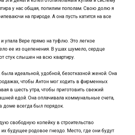
а эти деньги котел отопительный купим и систему
ртира у нас общая, попилим пополам. Свою долю я
ипеваючи на природе. А она пусть катится на все
 и упала Вере прямо на туфлю. Это легкое
ло ее из оцепенения. В ушах шумело, сердце
тот стук слышен на всю квартиру.
а была идеальной, удобной, безотказной женой. Она
продажах, чтобы Антон мог ходить в фирменных
тавая в шесть утра, чтобы приготовить свежий
ашней едой. Она оплачивала коммунальные счета,
 в доме всегда был порядок.
ждую свободную копейку в строительство
о их будущее родовое гнездо. Место, где они будут