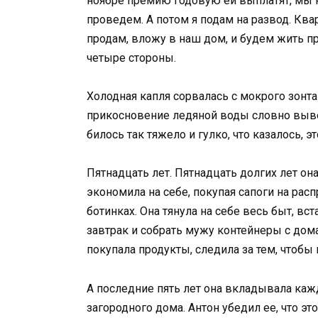
ноябре премию годовую ей выплатят, мы н
проведем. А потом я подам на развод. Ква
продам, вложу в наш дом, и будем жить пр
четыре стороны.
Холодная капля сорвалась с мокрого зонта
прикосновение ледяной воды словно выве
билось так тяжело и гулко, что казалось, э
Пятнадцать лет. Пятнадцать долгих лет он
экономила на себе, покупая сапоги на рас
ботинках. Она тянула на себе весь быт, вс
завтрак и собрать мужу контейнеры с дом
покупала продукты, следила за тем, чтобы
А последние пять лет она вкладывала ка
загородного дома. Антон убедил ее, что эт