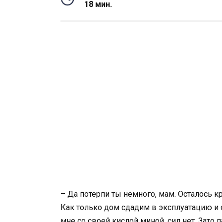
18 мин.
– Да потерпи ты немного, мам. Осталось 
Как только дом сдадим в эксплуатацию и о
мне со своей кислой миной, сил нет. Зато п