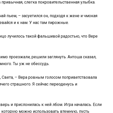
а привычная, слегка покровительственная улыбка.
чай пьем, – засуетился он, подходя к жене и чмокая
евайся и к нам. У нас там пирожные.
ицо лучилось такой фальшивой радостью, что Вере
 мимо проезжали, решили заглянуть. Антоша сказал,
много. Ты уж не обессудь.
т, Света, – Вера ровным голосом поприветствовала
чего страшного. Я сейчас переоденусь и
верь и прислонилась к ней лбом. Игра началась. Если
й, которую можно использовать втемную, пусть