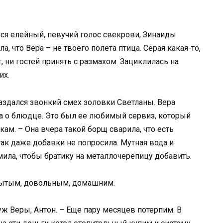
лся елейный, певучий голос свекрови, Зинаиды
а, что Вера – не твоего полета птица. Серая какая-то,
, ни гостей принять с размахом. Зациклилась на
их.
раздался звонкий смех золовки Светланы. Вера
а о блюдце. Это был ее любимый сервиз, который
ам. – Она вчера такой борщ сварила, что есть
так даже добавки не попросила. Мутная вода и
омила, чтобы братику на металлочерепицу добавить.
сытым, довольным, домашним.
уж Веры, Антон. – Еще пару месяцев потерпим. В