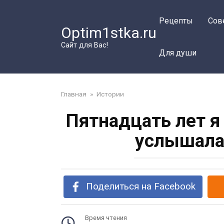
Перейти
к
Рецепты
Сов
Optim1stka.ru
контенту
Сайт для Вас!
Для души
Главная
»
Истории
Пятнадцать лет я
услышала 
Поделиться на Facebook
Время чтения