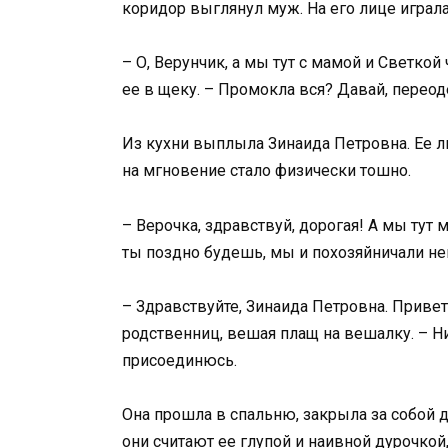
коридор выглянул муж. На его лице играл
– О, Верунчик, а мы тут с мамой и Светкой 
ее в щеку. – Промокла вся? Давай, переод
Из кухни выплыла Зинаида Петровна. Ее л
на мгновение стало физически тошно.
– Верочка, здравствуй, дорогая! А мы тут
ты поздно будешь, мы и похозяйничали не
– Здравствуйте, Зинаида Петровна. Приве
родственниц, вешая плащ на вешалку. – Ни
присоединюсь.
Она прошла в спальню, закрыла за собой д
они считают ее глупой и наивной дурочко