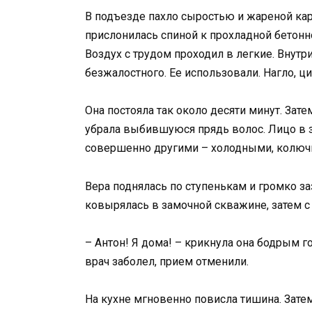
В подъезде пахло сыростью и жареной кар
прислонилась спиной к прохладной бетонно
Воздух с трудом проходил в легкие. Внутр
безжалостного. Ее использовали. Нагло, ци
Она постояла так около десяти минут. Зат
убрала выбившуюся прядь волос. Лицо в 
совершенно другими – холодными, колюч
Вера поднялась по ступенькам и громко з
ковырялась в замочной скважине, затем с
– Антон! Я дома! – крикнула она бодрым 
врач заболел, прием отменили.
На кухне мгновенно повисла тишина. Зате