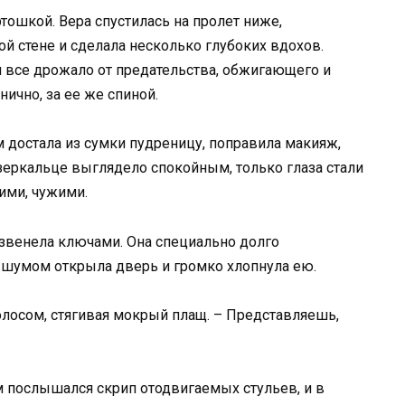
тошкой. Вера спустилась на пролет ниже,
й стене и сделала несколько глубоких вдохов.
и все дрожало от предательства, обжигающего и
нично, за ее же спиной.
ем достала из сумки пудреницу, поправила макияж,
зеркальце выглядело спокойным, только глаза стали
ими, чужими.
азвенела ключами. Она специально долго
 шумом открыла дверь и громко хлопнула ею.
голосом, стягивая мокрый плащ. – Представляешь,
м послышался скрип отодвигаемых стульев, и в