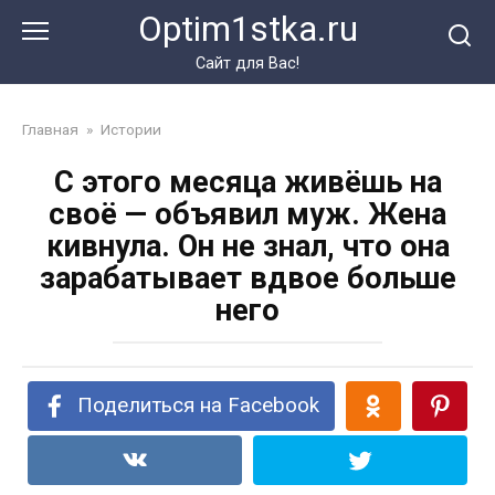
Перейти
Optim1stka.ru
к
контенту
Сайт для Вас!
Главная
»
Истории
С этого месяца живёшь на
своё — объявил муж. Жена
кивнула. Он не знал, что она
зарабатывает вдвое больше
него
Поделиться на Facebook