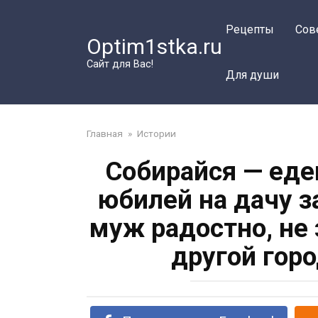
Перейти
к
Рецепты
Сов
Optim1stka.ru
контенту
Сайт для Вас!
Для души
Главная
»
Истории
Собирайся — еде
юбилей на дачу з
муж радостно, не 
другой гор