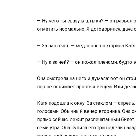
— Ну чего ты сразу в штыки? — он развёл 
отметить нормально. Я договорился, дача
— За наш счёт, — медленно повторила Катя
— Ну а за чей? — он пожал плечами, будто 
Она смотрела на него и думала: вот он сто
пор не понимает простых вещей. Или делает
Катя подошла к окну. За стеклом — апрель
голосами. Обычный вечер вторника. Она смо
прямо сейчас, лежит распечатанный билет.
семь утра. Она купила его три недели назад
маленький секрет, как что-то своё.