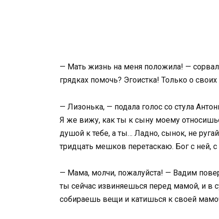
— Мать жизнь на меня положила! — сорвалс
грядках помочь? Эгоистка! Только о своих
— Лизонька, — подала голос со стула Антон
Я же вижу, как ты к сыну моему относишьс
душой к тебе, а ты… Ладно, сынок, не ругай
тридцать мешков перетаскаю. Бог с ней, с
— Мама, молчи, пожалуйста! — Вадим поверн
ты сейчас извиняешься перед мамой, и в су
собираешь вещи и катишься к своей мамоч