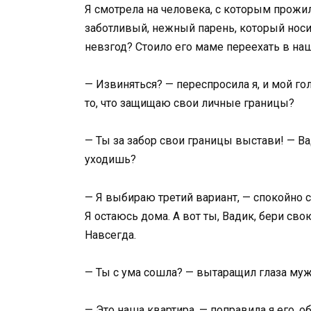
Я смотрела на человека, с которым прожила
заботливый, нежный парень, который носи
невзгод? Стоило его маме переехать в наш
— Извиняться? — переспросила я, и мой го
то, что защищаю свои личные границы?
— Ты за забор свои границы выстави! — В
уходишь?
— Я выбираю третий вариант, — спокойно с
Я остаюсь дома. А вот ты, Вадик, бери св
Навсегда.
— Ты с ума сошла? — вытаращил глаза муж.
— Это наша квартира, — поправила я его, о