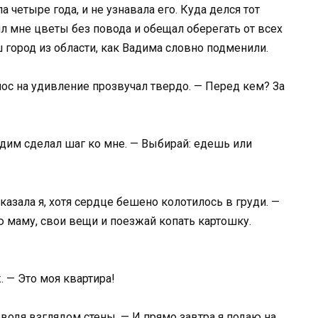
 четыре года, и не узнавала его. Куда делся тот
л мне цветы без повода и обещал оберегать от всех
 город из области, как Вадима словно подменили.
лос на удивление прозвучал твердо. — Перед кем? За
адим сделал шаг ко мне. — Выбирай: едешь или
казала я, хотя сердце бешено колотилось в груди. —
ою маму, свои вещи и поезжай копать картошку.
 — Это моя квартира!
бводя взглядом стены. — И прямо завтра я подаю на