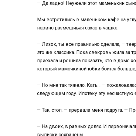
— Да ладно! Неужели этот маменькин сыно
Мы встретились в маленьком кафе на углу
нервно размешивая сахар в чашке.
— Лизок, ты все правильно сделала, — тве
это же классика. Пока свекровь жила за тр
приехала и решила показать, кто в доме х
который мамочкиной юбки боится больше
— Но мне так тяжело, Кать… — пожаловалас
следующем году. Ипотеку эту несчастную 
— Так, стоп, — прервала меня подруга. — П
— На двоих, в равных долях. И первоначал
выписки сохранены.