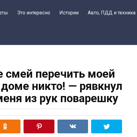
еты
Это интересно
Истории
Авто, ПДД и техника
не смей перечить моей
 доме никто! — рявкнул
меня из рук поварешку