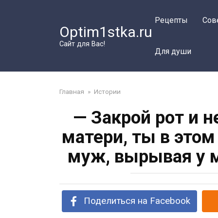
Перейти
к
Рецепты
Сов
Optim1stka.ru
контенту
Сайт для Вас!
Для души
Главная
»
Истории
— Закрой рот и 
матери, ты в этом
муж, вырывая у 
Поделиться на Facebook