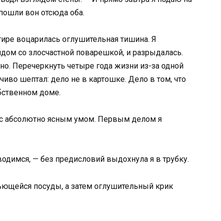
 пошли вон отсюда оба.
тире воцарилась оглушительная тишина. Я
рядом со злосчастной поварешкой, и разрыдалась.
о. Перечеркнуть четыре года жизни из-за одной
чиво шептал: дело не в картошке. Дело в том, что
бственном доме.
о с абсолютно ясным умом. Первым делом я
водимся, — без предисловий выдохнула я в трубку.
ьющейся посуды, а затем оглушительный крик