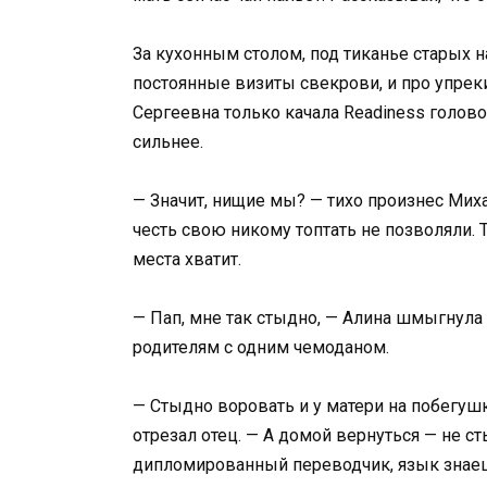
За кухонным столом, под тиканье старых н
постоянные визиты свекрови, и про упреки
Сергеевна только качала Readiness голово
сильнее.
— Значит, нищие мы? — тихо произнес Миха
честь свою никому топтать не позволяли. 
места хватит.
— Пап, мне так стыдно, — Алина шмыгнула 
родителям с одним чемоданом.
— Стыдно воровать и у матери на побегушк
отрезал отец. — А домой вернуться — не ст
дипломированный переводчик, язык знаешь