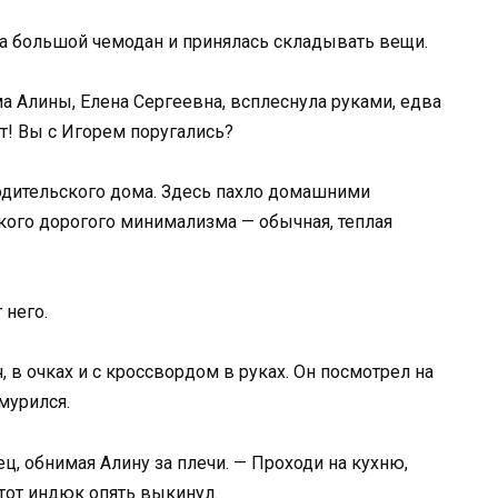
фа большой чемодан и принялась складывать вещи.
ма Алины, Елена Сергеевна, всплеснула руками, едва
т! Вы с Игорем поругались?
одительского дома. Здесь пахло домашними
кого дорогого минимализма — обычная, теплая
 него.
в очках и с кроссвордом в руках. Он посмотрел на
мурился.
тец, обнимая Алину за плечи. — Проходи на кухню,
этот индюк опять выкинул.