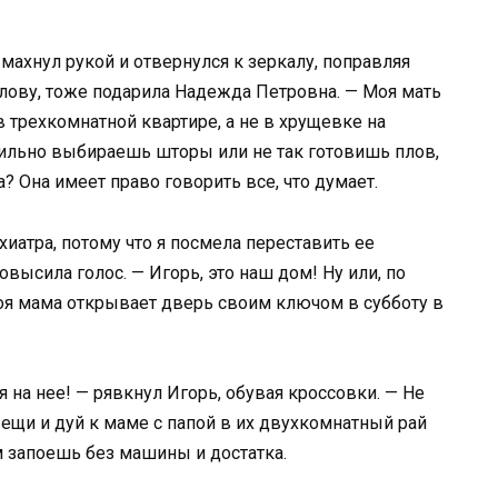
 махнул рукой и отвернулся к зеркалу, поправляя
слову, тоже подарила Надежда Петровна. — Моя мать
 трехкомнатной квартире, а не в хрущевке на
авильно выбираешь шторы или не так готовишь плов,
? Она имеет право говорить все, что думает.
хиатра, потому что я посмела переставить ее
ысила голос. — Игорь, это наш дом! Ну или, по
воя мама открывает дверь своим ключом в субботу в
я на нее! — рявкнул Игорь, обувая кроссовки. — Не
вещи и дуй к маме с папой в их двухкомнатный рай
м запоешь без машины и достатка.