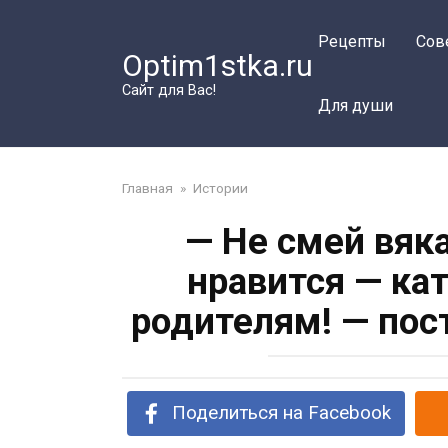
Перейти
к
Рецепты
Сов
Optim1stka.ru
контенту
Сайт для Вас!
Для души
Главная
»
Истории
— Не смей вяк
нравится — ка
родителям! — пос
Поделиться на Facebook