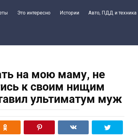
еты
Это интересно
Истории
Авто, ПДД и техника
ать на мою маму, не
тись к своим нищим
тавил ультиматум муж