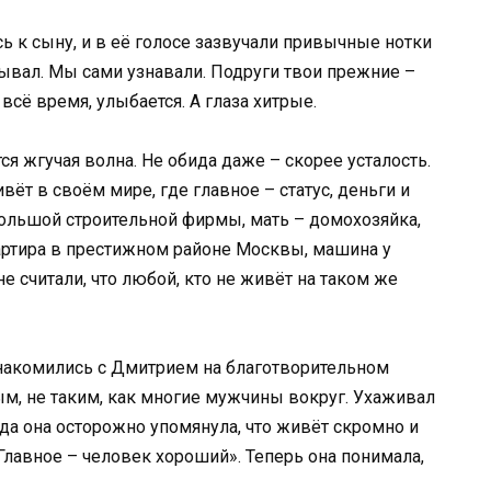
сь к сыну, и в её голосе зазвучали привычные нотки
зывал. Мы сами узнавали. Подруги твои прежние –
 всё время, улыбается. А глаза хитрые.
ся жгучая волна. Не обида даже – скорее усталость.
вёт в своём мире, где главное – статус, деньги и
ольшой строительной фирмы, мать – домохозяйка,
артира в престижном районе Москвы, машина у
е считали, что любой, кто не живёт на таком же
знакомились с Дмитрием на благотворительном
ым, не таким, как многие мужчины вокруг. Ухаживал
гда она осторожно упомянула, что живёт скромно и
«Главное – человек хороший». Теперь она понимала,