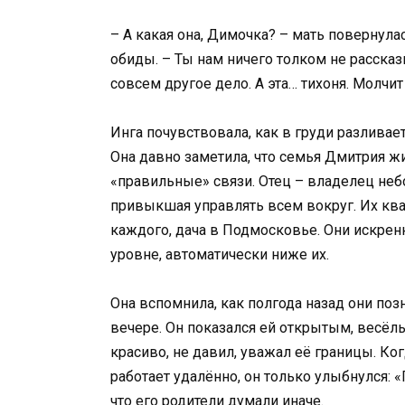
– А какая она, Димочка? – мать повернула
обиды. – Ты нам ничего толком не расска
совсем другое дело. А эта… тихоня. Молчит
Инга почувствовала, как в груди разливает
Она давно заметила, что семья Дмитрия жи
«правильные» связи. Отец – владелец неб
привыкшая управлять всем вокруг. Их кв
каждого, дача в Подмосковье. Они искренн
уровне, автоматически ниже их.
Она вспомнила, как полгода назад они по
вечере. Он показался ей открытым, весёл
красиво, не давил, уважал её границы. Ко
работает удалённо, он только улыбнулся: 
что его родители думали иначе.