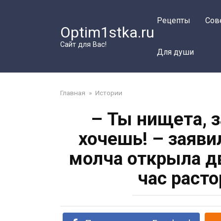
Перейти
к
Рецепты
Сов
Optim1stka.ru
контенту
Сайт для Вас!
Для души
Главная
»
Истории
– Ты нищета, 
хочешь! – заяви
молча открыла дв
час раст