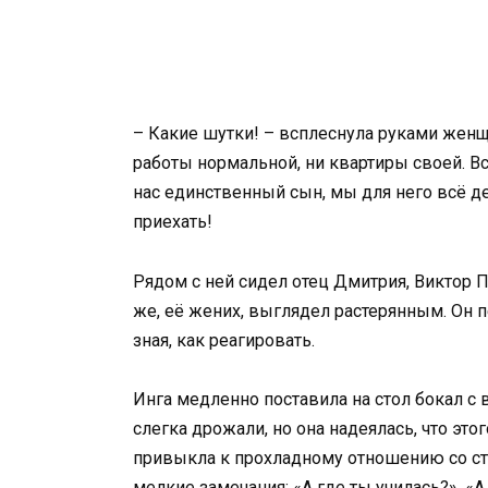
– Какие шутки! – всплеснула руками женщ
работы нормальной, ни квартиры своей. В
нас единственный сын, мы для него всё де
приехать!
Рядом с ней сидел отец Дмитрия, Виктор 
же, её жених, выглядел растерянным. Он п
зная, как реагировать.
Инга медленно поставила на стол бокал с 
слегка дрожали, но она надеялась, что это
привыкла к прохладному отношению со ст
мелкие замечания: «А где ты училась?», «А