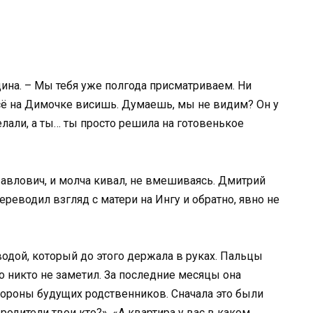
ина. – Мы тебя уже полгода присматриваем. Ни
сё на Димочке висишь. Думаешь, мы не видим? Он у
лали, а ты… ты просто решила на готовенькое
Павлович, и молча кивал, не вмешиваясь. Дмитрий
ереводил взгляд с матери на Ингу и обратно, явно не
водой, который до этого держала в руках. Пальцы
го никто не заметил. За последние месяцы она
ороны будущих родственников. Сначала это были
 родители твои кто?», «А квартира у вас в каком