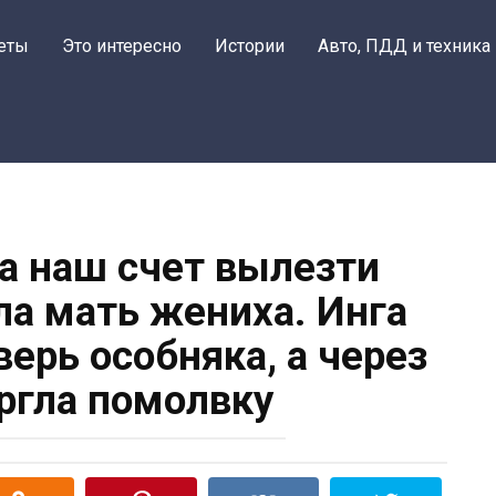
еты
Это интересно
Истории
Авто, ПДД и техника
за наш счет вылезти
ла мать жениха. Инга
ерь особняка, а через
оргла помолвку