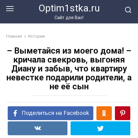
Перейти
Optim1stka.ru
к
контенту
Сайт для Вас!
Главная
»
Истории
– Выметайся из моего дома! –
кричала свекровь, выгоняя
Диану и забыв, что квартиру
невестке подарили родители, а
не её сын
Поделиться на Facebook