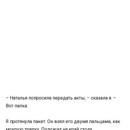
– Наталья попросила передать акты, – сказала я. –
Вот папка.
Я протянула пакет. Он взял его двумя пальцами, как
мокрую тряпку. Положил на край стола.