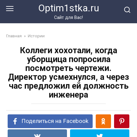
Перейти
Optim1stka.ru
к
контенту
Сайт для Вас!
Главная
»
Истории
Коллеги хохотали, когда
уборщица попросила
посмотреть чертежи.
Директор усмехнулся, а через
час предложил ей должность
инженера
Поделиться на Facebook