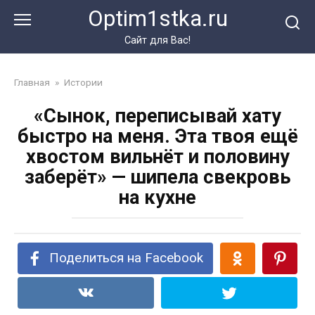
Перейти
Optim1stka.ru
к
контенту
Сайт для Вас!
Главная
»
Истории
«Сынок, переписывай хату
быстро на меня. Эта твоя ещё
хвостом вильнёт и половину
заберёт» — шипела свекровь
на кухне
Поделиться на Facebook