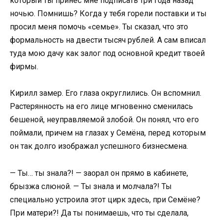
который ты принес мне подписать три года назад
ночью. Помнишь? Когда у тебя горели поставки и ты
просил меня помочь «семье». Ты сказал, что это
формальность на двести тысяч рублей. А сам вписал
туда мою дачу как залог под основной кредит твоей
фирмы.
Кирилл замер. Его глаза округлились. Он вспомнил.
Растерянность на его лице мгновенно сменилась
бешеной, неуправляемой злобой. Он понял, что его
поймали, причем на глазах у Семёна, перед которым
он так долго изображал успешного бизнесмена.
— Ты… ты знала?! — заорал он прямо в кабинете,
брызжа слюной. — Ты знала и молчала?! Ты
специально устроила этот цирк здесь, при Семёне?
При матери?! Да ты понимаешь, что ты сделала,