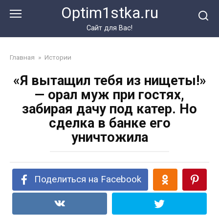
Перейти
Optim1stka.ru
к
контенту
Сайт для Вас!
Главная
»
Истории
«Я вытащил тебя из нищеты!»
— орал муж при гостях,
забирая дачу под катер. Но
сделка в банке его
уничтожила
Поделиться на Facebook