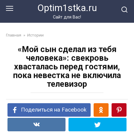
Перейти
Optim1stka.ru
к
контенту
Сайт для Вас!
Главная
»
Истории
«Мой сын сделал из тебя
человека»: свекровь
хвасталась перед гостями,
пока невестка не включила
телевизор
Поделиться на Facebook