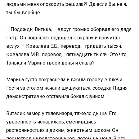
людьми меня опозорить решила?! Да если бы не я,
ты бы вообще…
– Подожди, Витька, – вдруг громко оборвал его дядя
Петр. Он поднялся, подошел к экрану и прочитал
вслух: – Ковалева Е.Б., перевод… тридцать тысяч.
Ковалева М.В., перевод… пятнадцать тысяч. Это что,
Танька и Марине твоей деньги слала?
Марина густо покраснела и вжала голову в плечи.
Гости за столом начали шушукаться, соседка Лидия
демонстративно отставила бокал с вином.
Виталик замер у телевизора, тяжело дыша. Его
уверенность испарилась, сменившись
растерянностью и диким, животным шоком. Он
посмотрел на родственников, потом на меня. В его