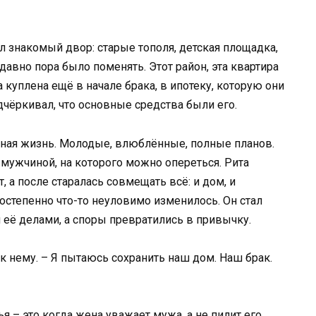
ел знакомый двор: старые тополя, детская площадка,
 давно пора было поменять. Этот район, эта квартира
 куплена ещё в начале брака, в ипотеку, которую они
дчёркивал, что основные средства были его.
тная жизнь. Молодые, влюблённые, полные планов.
мужчиной, на которого можно опереться. Рита
, а после старалась совмещать всё: и дом, и
постепенно что-то неуловимо изменилось. Он стал
 её делами, а споры превратились в привычку.
 к нему. – Я пытаюсь сохранить наш дом. Наш брак.
я – это когда жена уважает мужа, а не пилит его