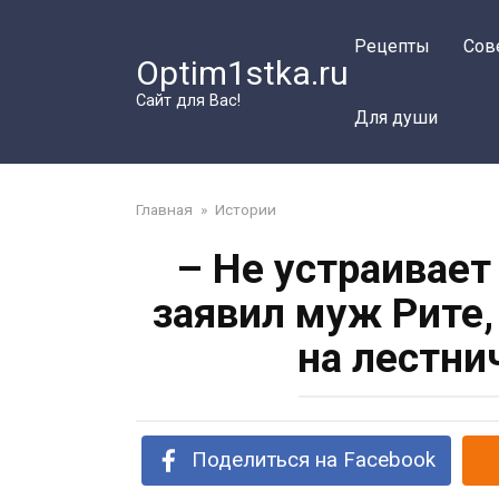
Перейти
к
Рецепты
Сов
Optim1stka.ru
контенту
Сайт для Вас!
Для души
Главная
»
Истории
– Не устраивает 
заявил муж Рите,
на лестни
Поделиться на Facebook