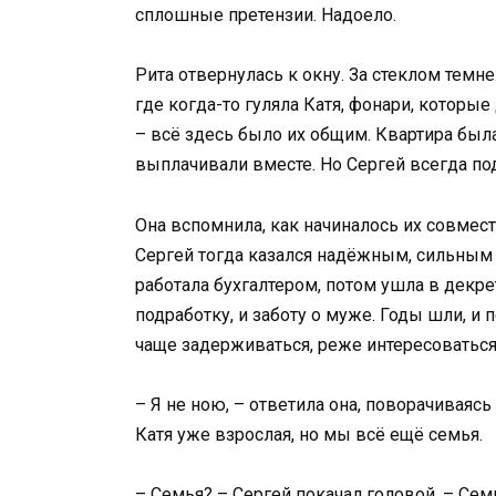
сплошные претензии. Надоело.
Рита отвернулась к окну. За стеклом темн
где когда-то гуляла Катя, фонари, которые
– всё здесь было их общим. Квартира была
выплачивали вместе. Но Сергей всегда по
Она вспомнила, как начиналось их совмес
Сергей тогда казался надёжным, сильным 
работала бухгалтером, потом ушла в декрет
подработку, и заботу о муже. Годы шли, и 
чаще задерживаться, реже интересоваться
– Я не ною, – ответила она, поворачиваясь
Катя уже взрослая, но мы всё ещё семья.
– Семья? – Сергей покачал головой. – Семь