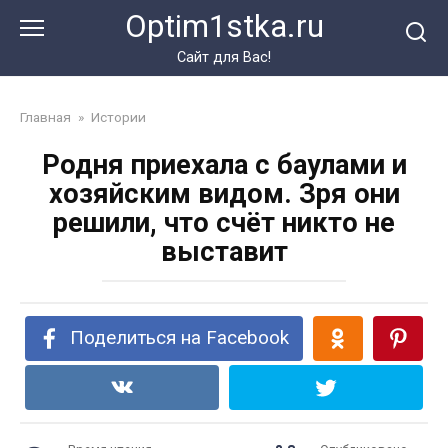
Перейти
Optim1stka.ru
к
контенту
Сайт для Вас!
Главная
»
Истории
Родня приехала с баулами и
хозяйским видом. Зря они
решили, что счёт никто не
выставит
Поделиться на Facebook