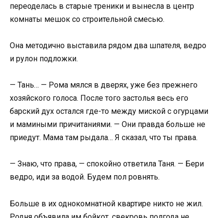
переоделась в старые треники и вынесла в центр
комнаты мешок со строительной смесью.
Она методично выставила рядом два шпателя, ведро
и рулон подложки.
— Тань… — Рома мялся в дверях, уже без прежнего
хозяйского голоса. После того застолья весь его
барский дух остался где-то между миской с огурцами
и мамиными причитаниями. — Они правда больше не
приедут. Мама там рыдала… Я сказал, что ты права.
— Знаю, что права, — спокойно ответила Таня. — Бери
ведро, иди за водой. Будем пол ровнять.
Больше в их однокомнатной квартире никто не жил.
Родня объявила им бойкот, свекровь полгода не