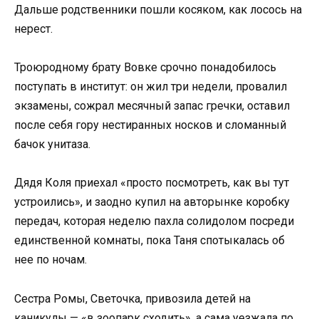
Дальше родственники пошли косяком, как лосось на
нерест.
Троюродному брату Вовке срочно понадобилось
поступать в институт: он жил три недели, провалил
экзамены, сожрал месячный запас гречки, оставил
после себя гору нестиранных носков и сломанный
бачок унитаза.
Дядя Коля приехал «просто посмотреть, как вы тут
устроились», и заодно купил на авторынке коробку
передач, которая неделю пахла солидолом посреди
единственной комнаты, пока Таня спотыкалась об
нее по ночам.
Сестра Ромы, Светочка, привозила детей на
каникулы — «в зоопарк сходить», а сама уезжала по