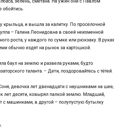
олбаса, зелень, сметана. На ужин они с Павлом
 обойтись.
у крыльца, и вышла за калитку. По просёлочной
руппа – Галина Леонидовна в своей неизменной
ного роста, у каждого по сумке или рюкзаку. В руках
ими обычно ездят на рынок за картошкой.
ила баул на землю и развела руками, будто
аторского таланта. – Дети, поздоровайтесь с тётей.
 Соня, девочка лет двенадцати с наушниками на шее,
ик лет десяти, ковырял палкой землю. Младший,
ет с машинками, в другой – полупустую бутылку
.