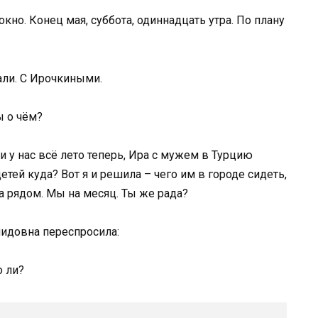
кно. Конец мая, суббота, одиннадцать утра. По плану
али. С Ирочкиными.
ы о чём?
ни у нас всё лето теперь, Ира с мужем в Турцию
детей куда? Вот я и решила – чего им в городе сидеть,
ка рядом. Мы на месяц. Ты же рада?
нидовна переспросила:
о ли?