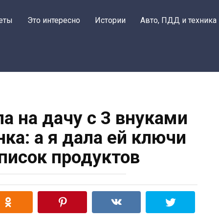
еты
Это интересно
Истории
Авто, ПДД и техника
а на дачу с 3 внуками
нка: а я дала ей ключи
список продуктов