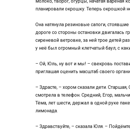
молоко, творог, огурцы, начатая варёная к
планировали окрошку. Теперь окрошкой не
Она натянула резиновые сапоги, стоявшие 
дороге со стороны остановки двигалась г
сиреневой ветровке, за ней трое детей раз
у неё был огромный клетчатый баул, с как
– Ой, Юль, ну вот и мы! – свекровь постав
приглашая оценить масштаб своего организ
– Здрасте, – хором сказали дети. Старшая,
смотрела в телефон. Средний, Егор, мальч
Тёма, лет шести, держал в одной руке пак
лимонада.
– Здравствуйте, – сказала Юля. – Пойдёмте