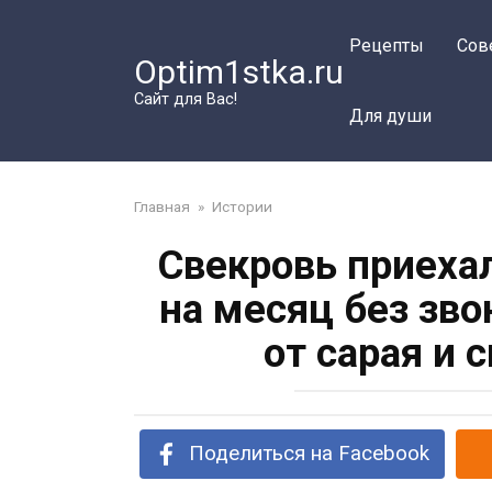
Перейти
к
Рецепты
Сов
Optim1stka.ru
контенту
Сайт для Вас!
Для души
Главная
»
Истории
Свекровь приехал
на месяц без зво
от сарая и 
Поделиться на Facebook