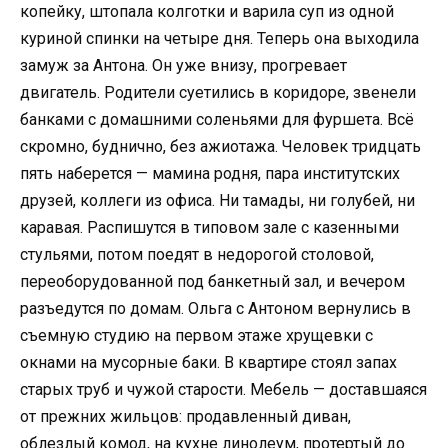
копейку, штопала колготки и варила суп из одной
куриной спинки на четыре дня. Теперь она выходила
замуж за Антона. Он уже внизу, прогревает
двигатель. Родители суетились в коридоре, звенели
банками с домашними соленьями для фуршета. Всё
скромно, буднично, без ажиотажа. Человек тридцать
пять наберется — мамина родня, пара институтских
друзей, коллеги из офиса. Ни тамады, ни голубей, ни
каравая. Распишутся в типовом зале с казенными
стульями, потом поедят в недорогой столовой,
переоборудованной под банкетный зал, и вечером
разъедутся по домам. Ольга с Антоном вернулись в
съемную студию на первом этаже хрущевки с
окнами на мусорные баки. В квартире стоял запах
старых труб и чужой старости. Мебель — доставшаяся
от прежних жильцов: продавленный диван,
облезлый комод, на кухне линолеум, протертый до