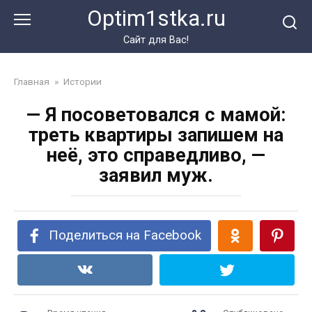
Перейти
Optim1stka.ru
к
контенту
Сайт для Вас!
Главная
»
Истории
— Я посоветовался с мамой:
треть квартиры запишем на
неё, это справедливо, —
заявил муж.
Поделиться на Facebook