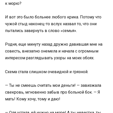
к морю?
И вот это было больнее любого крика. Потому что
чужой стыд наконец-то вслух назвал то, что они
пытались завернуть в слово «семья».
Родня, еще минуту назад дружно давившая мне на
совесть, внезапно онемела и начала с огромным
интересом разглядывать узоры на моих обоях.
Схема стала слишком очевидной и грязной.
— Ты не смеешь считать мои деньги! — завизжала
свекровь, мгновенно забыв про больной бок. — Я
мать! Кому хочу, тому и даю!
— Оля устала, ей нужно на море! А ты невестка, ты