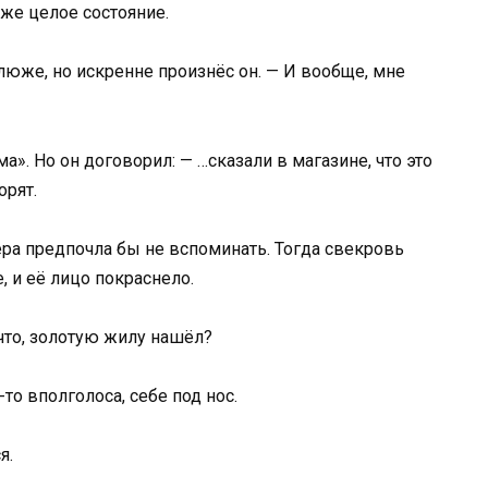
же целое состояние.
люже, но искренне произнёс он. — И вообще, мне
». Но он договорил: — …сказали в магазине, что это
орят.
ра предпочла бы не вспоминать. Тогда свекровь
, и её лицо покраснело.
что, золотую жилу нашёл?
-то вполголоса, себе под нос.
я.