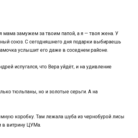
оя мама замужем за твоим папой, а я — твоя жена. У
енный союз. С сегодняшнего дня подарки выбираешь
 мамочка услышит его даже в соседнем районе.
рей испугался, что Вера уйдёт, и на удивление
лько тюльпаны, но и золотые серьги. А на
ромную коробку. Там лежала шуба из чернобурой лисы
м в витрину ЦУМа.