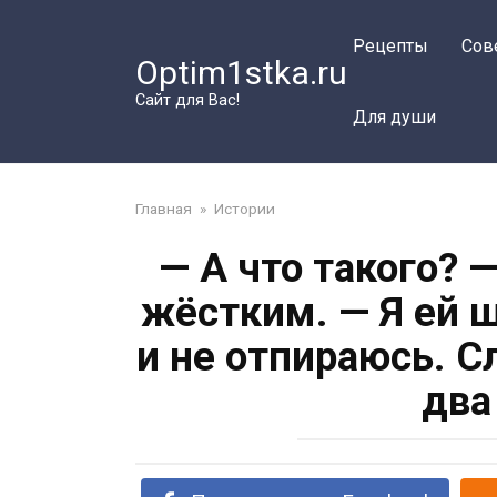
Перейти
к
Рецепты
Сов
Optim1stka.ru
контенту
Сайт для Вас!
Для души
Главная
»
Истории
— А что такого? 
жёстким. — Я ей 
и не отпираюсь. 
два