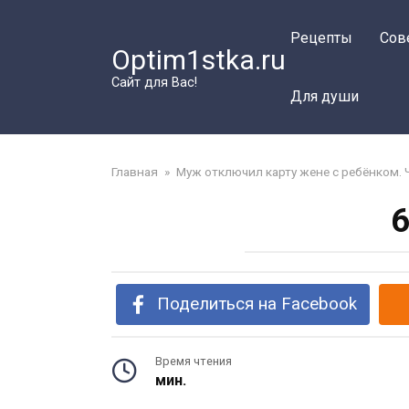
Перейти
к
Рецепты
Сов
Optim1stka.ru
контенту
Сайт для Вас!
Для души
Главная
»
Муж отключил карту жене с ребёнком. 
6
Поделиться на Facebook
Время чтения
мин.