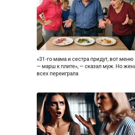
«31-го мама и сестра придут, вот меню
— марш к плите», — сказал муж. Но жен
всех переиграла