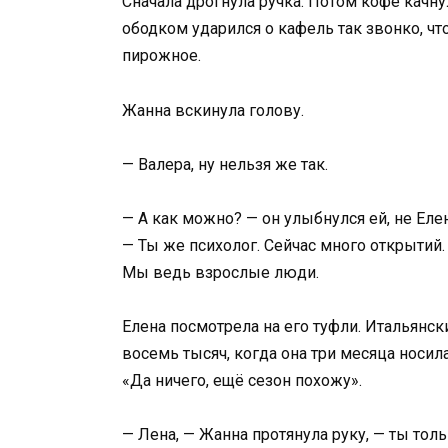
Сначала дрогнула ручка. Потом кофе качн
ободком ударился о кафель так звонко, ч
пирожное.
Жанна вскинула голову.
— Валера, ну нельзя же так.
— А как можно? — он улыбнулся ей, не Елен
— Ты же психолог. Сейчас много открытий
Мы ведь взрослые люди.
Елена посмотрела на его туфли. Итальянс
восемь тысяч, когда она три месяца носил
«Да ничего, ещё сезон похожу».
— Лена, — Жанна протянула руку, — ты толь