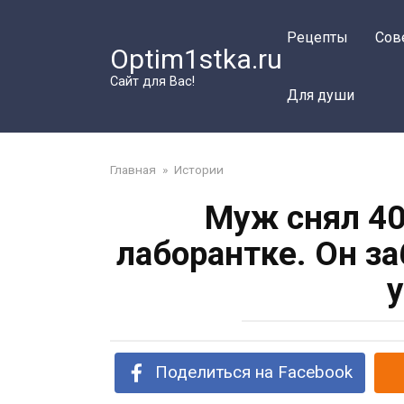
Перейти
к
Рецепты
Сов
Optim1stka.ru
контенту
Сайт для Вас!
Для души
Главная
»
Истории
Муж снял 40
лаборантке. Он за
у
Поделиться на Facebook