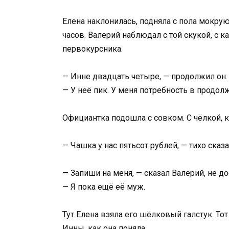
Елена наклонилась, подняла с пола мокру
часов. Валерий наблюдал с той скукой, с 
первокурсника.
— Инне двадцать четыре, — продолжил он.
— У неё пик. У меня потребность в продолж
Официантка подошла с совком. С чёлкой, к
— Чашка у нас пятьсот рублей, — тихо сказа
— Запиши на меня, — сказал Валерий, не д
— Я пока ещё её муж.
Тут Елена взяла его шёлковый галстук. То
Инны, как она поняла.