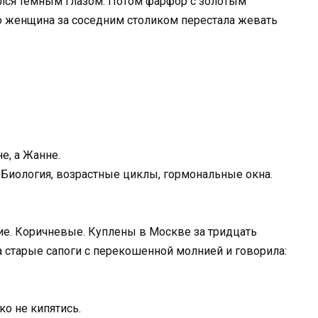
улся тёмным глазом. Потом фарфор с золотым
то женщина за соседним столиком перестала жевать
е, а Жанне.
. Биология, возрастные циклы, гормональные окна.
кие. Коричневые. Куплены в Москве за тридцать
а старые сапоги с перекошенной молнией и говорила:
ко не кипятись.