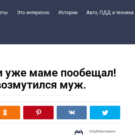
еты
Это интересно
Истории
Авто, ПДД и техника
ги уже маме пообещал!
возмутился муж.
Опубликовано