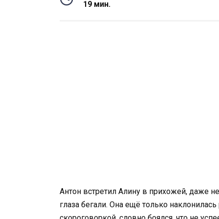
19 мин.
Антон встретил Алину в прихожей, даже не
глаза бегали. Она ещё только наклонилась 
скороговоркой, словно боялся, что не успее