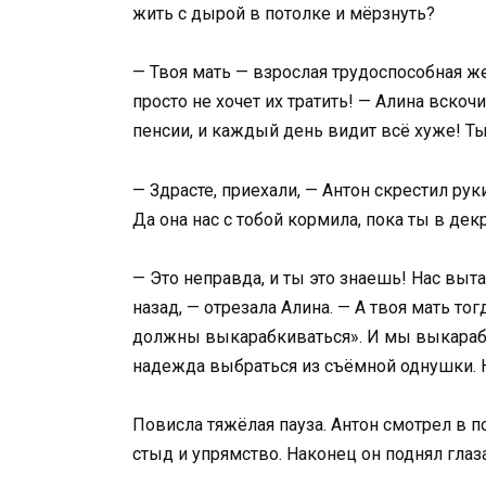
жить с дырой в потолке и мёрзнуть?
— Твоя мать — взрослая трудоспособная же
просто не хочет их тратить! — Алина вскоч
пенсии, и каждый день видит всё хуже! Ты
— Здрасте, приехали, — Антон скрестил ру
Да она нас с тобой кормила, пока ты в дек
— Это неправда, и ты это знаешь! Нас выт
назад, — отрезала Алина. — А твоя мать то
должны выкарабкиваться». И мы выкарабк
надежда выбраться из съёмной однушки. Но
Повисла тяжёлая пауза. Антон смотрел в п
стыд и упрямство. Наконец он поднял глаза