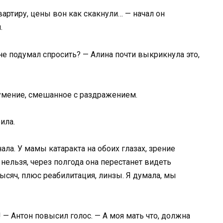
артиру, цены вон как скакнули… — начал он
.
 не подумал спросить? — Алина почти выкрикнула это,
оумение, смешанное с раздражением.
ила.
нала. У мамы катаракта на обоих глазах, зрение
 нельзя, через полгода она перестанет видеть
ысяч, плюс реабилитация, линзы. Я думала, мы
! — Антон повысил голос. — А моя мать что, должна