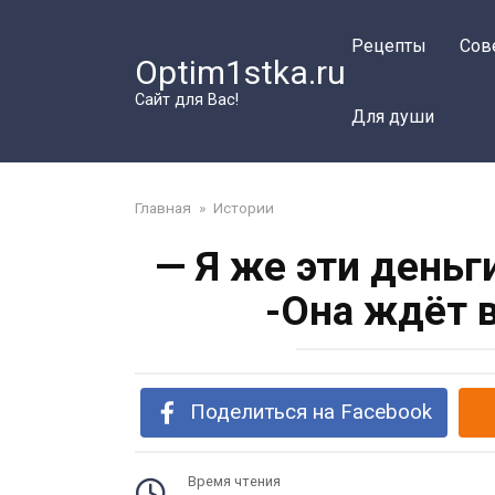
Перейти
к
Рецепты
Сов
Optim1stka.ru
контенту
Сайт для Вас!
Для души
Главная
»
Истории
— Я же эти день
-Она ждёт 
Поделиться на Facebook
Время чтения