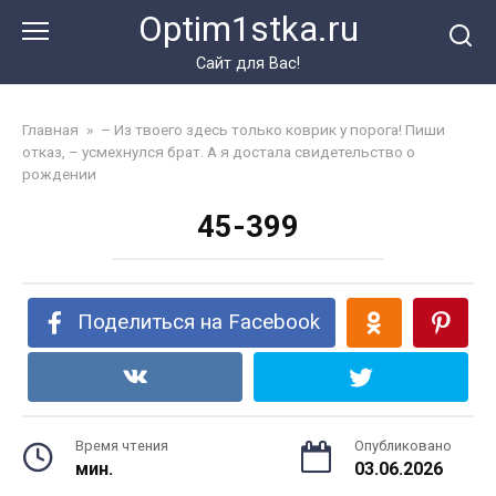
Перейти
Optim1stka.ru
к
контенту
Сайт для Вас!
Главная
»
– Из твоего здесь только коврик у порога! Пиши
отказ, – усмехнулся брат. А я достала свидетельство о
рождении
45-399
Поделиться на Facebook
Время чтения
Опубликовано
мин.
03.06.2026