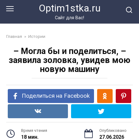
Перейти
Optim1stka.ru
к
контенту
Сайт для Вас!
Главная
»
Истории
– Могла бы и поделиться, –
заявила золовка, увидев мою
новую машину
Поделиться на Facebook
Время чтения
Опубликовано
18 мин.
27.06.2026