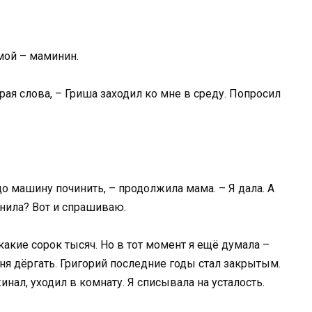
мой – маминин.
рая слова, – Гриша заходил ко мне в среду. Попросил
до машину починить, – продолжила мама. – Я дала. А
онила? Вот и спрашиваю.
какие сорок тысяч. Но в тот момент я ещё думала –
еня дёргать. Григорий последние годы стал закрытым.
нал, уходил в комнату. Я списывала на усталость.