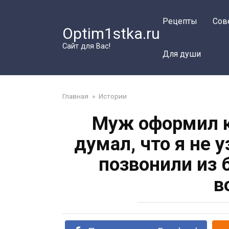
Перейти
к
Рецепты
Сов
Optim1stka.ru
контенту
Сайт для Вас!
Для души
Главная
»
Истории
Муж оформил к
думал, что я не 
позвонили из б
в