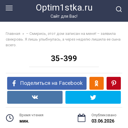
Перейти
Optim1stka.ru
к
контенту
Сайт для Вас!
Главная
»
– Смирись, этот дом записан на меня! – заявила
свекровь. Я лишь улыбнулась, а через неделю лишила ее сына
всего.
35-399
Поделиться на Facebook
Время чтения
Опубликовано
мин.
03.06.2026