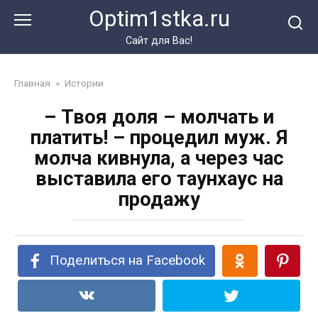
Перейти
Optim1stka.ru
к
контенту
Сайт для Вас!
Главная
»
Истории
– Твоя доля – молчать и
платить! – процедил муж. Я
молча кивнула, а через час
выставила его таунхаус на
продажу
Поделиться на Facebook