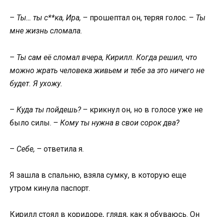
–
Ты… ты с**ка, Ира,
– прошептал он, теряя голос. –
Ты
мне жизнь сломала.
–
Ты сам её сломал вчера, Кирилл. Когда решил, что
можно жрать человека живьем и тебе за это ничего не
будет. Я ухожу.
–
Куда ты пойдешь?
– крикнул он, но в голосе уже не
было силы. –
Кому ты нужна в свои сорок два?
–
Себе,
– ответила я.
Я зашла в спальню, взяла сумку, в которую еще
утром кинула паспорт.
Кирилл стоял в коридоре, глядя, как я обуваюсь. Он