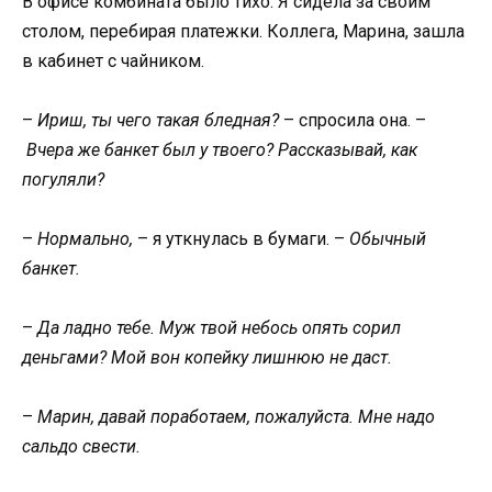
В офисе комбината было тихо. Я сидела за своим
столом, перебирая платежки. Коллега, Марина, зашла
в кабинет с чайником.
–
Ириш, ты чего такая бледная?
– спросила она. –
Вчера же банкет был у твоего? Рассказывай, как
погуляли?
–
Нормально,
– я уткнулась в бумаги. –
Обычный
банкет.
–
Да ладно тебе. Муж твой небось опять сорил
деньгами? Мой вон копейку лишнюю не даст.
–
Марин, давай поработаем, пожалуйста. Мне надо
сальдо свести.