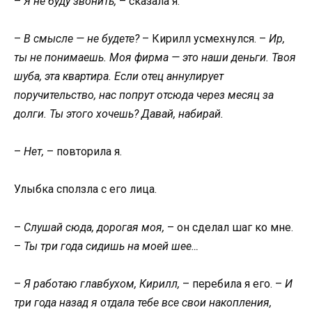
–
Я не буду звонить,
– сказала я.
–
В смысле — не будете?
– Кирилл усмехнулся. –
Ир,
ты не понимаешь. Моя фирма — это наши деньги. Твоя
шуба, эта квартира. Если отец аннулирует
поручительство, нас попрут отсюда через месяц за
долги. Ты этого хочешь? Давай, набирай.
–
Нет,
– повторила я.
Улыбка сползла с его лица.
–
Слушай сюда, дорогая моя,
– он сделал шаг ко мне.
–
Ты три года сидишь на моей шее…
–
Я работаю главбухом, Кирилл,
– перебила я его. –
И
три года назад я отдала тебе все свои накопления,