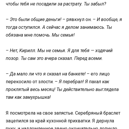
чтобы тебя не посадили за растрату. Ты забыл?
–
Это были общие деньги!
– рявкнул он. –
И вообще, я
тогда оступился. А сейчас я делом занимаюсь. Ты
обязана мне помочь. Мы семья!
–
Нет, Кирилл. Мы не семья. Я для тебя — ходячий
позор. Ты сам это вчера сказал. Перед всеми.
–
Да мало ли что я сказал на банкете!
– его лицо
перекосило от злости. –
Я перебрал! Я пахал как
проклятый весь месяц! Ты действительно выглядела
там как замухрышка!
Я посмотрела на свое запястье. Серебряный браслет
зацепился за край кухонной прихватки. Я дернула
руку, и надломленное звено окончательно лопнуло.