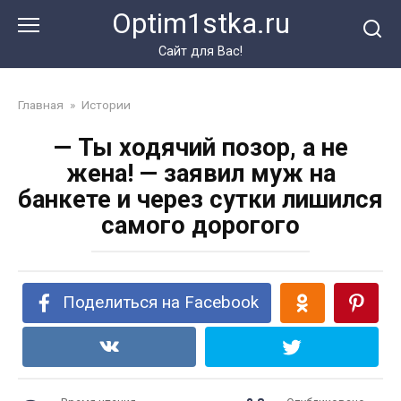
Перейти
Optim1stka.ru
к
контенту
Сайт для Вас!
Главная
»
Истории
— Ты ходячий позор, а не
жена! — заявил муж на
банкете и через сутки лишился
самого дорогого
Поделиться на Facebook