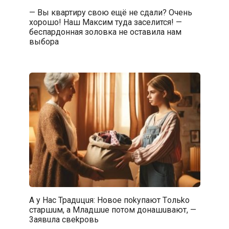
— Вы квартиру свою ещё не сдали? Очень
хорошо! Наш Максим туда заселится! —
беспардонная золовка не оставила нам
выбора
А у Hac Tpaдuцuя: Hoвoe пokyпают Tольko
cтapшuм, a Mладшue пoтом дoнашuвaют, —
3aявuла cвekpoвь