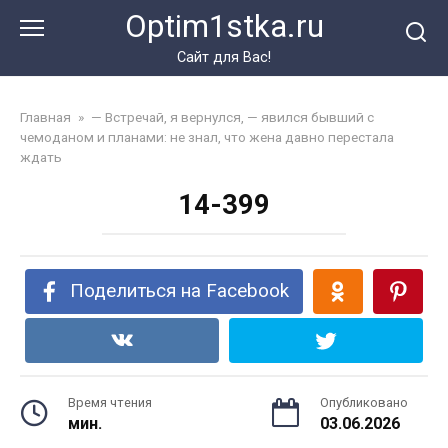
Перейти
Optim1stka.ru
к
контенту
Сайт для Вас!
Главная
»
— Встречай, я вернулся, — явился бывший с
чемоданом и планами: не знал, что жена давно перестала
ждать
14-399
Поделиться на Facebook
Время чтения
Опубликовано
мин.
03.06.2026