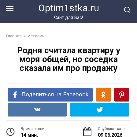
Перейти
Optim1stka.ru
к
контенту
Сайт для Вас!
Главная
»
Истории
Родня считала квартиру у
моря общей, но соседка
сказала им про продажу
Поделиться на Facebook
Время чтения
Опубликовано
14 мин.
09.06.2026