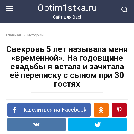
Перейти
Optim1stka.ru
к
контенту
Сайт для Вас!
Главная
»
Истории
Свекровь 5 лет называла меня
«временной». На годовщине
свадьбы я встала и зачитала
её переписку с сыном при 30
гостях
Поделиться на Facebook