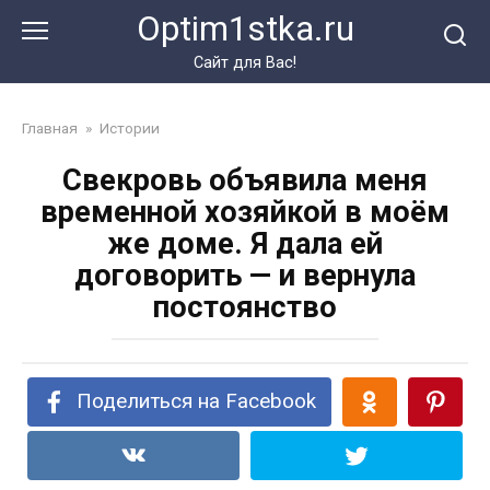
Перейти
Optim1stka.ru
к
контенту
Сайт для Вас!
Главная
»
Истории
Свекровь объявила меня
временной хозяйкой в моём
же доме. Я дала ей
договорить — и вернула
постоянство
Поделиться на Facebook