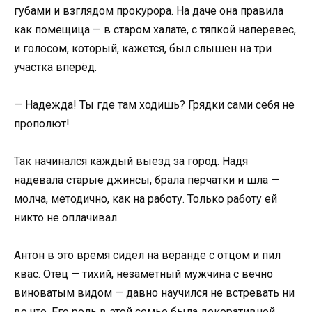
губами и взглядом прокурора. На даче она правила
как помещица — в старом халате, с тяпкой наперевес,
и голосом, который, кажется, был слышен на три
участка вперёд.
— Надежда! Ты где там ходишь? Грядки сами себя не
прополют!
Так начинался каждый выезд за город. Надя
надевала старые джинсы, брала перчатки и шла —
молча, методично, как на работу. Только работу ей
никто не оплачивал.
Антон в это время сидел на веранде с отцом и пил
квас. Отец — тихий, незаметный мужчина с вечно
виноватым видом — давно научился не встревать ни
во что. Его роль в этой семье была декоративной.