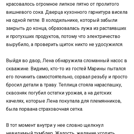
красовалось огромное липкое пятно от пролитого
вишневого сока. Дверца кухонного гарнитура висела
на одной петле. В холодильнике, который забыли
закрыть до конца, образовалась лужа из растаявших
и протухших продуктов, потому что электричество
вырубило, а проверить щиток никто не удосужился.
Выйдя во двор, Лена обнаружила сломанный насос в
скважине. Видимо, кто-то из гостей Марины пытался
его починить самостоятельно, сорвал резьбу и просто
бросил детали в траву. Теплица стояла нараспашку,
сквозняк погубил остатки урожая, а на детских
качелях, которые Лена покупала для племянников,
была порвана страховочная сетка.
В тот момент внутри у нее словно щелкнул
невидимый тумблер. Жалость, желание угодить,