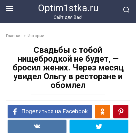
Перейти
Optim1stka.ru
к
контенту
Сайт для Вас!
Главная
»
Истории
Свадьбы с тобой
нищебродкой не будет, —
бросил жених. Через месяц
увидел Ольгу в ресторане и
обомлел
Поделиться на Facebook