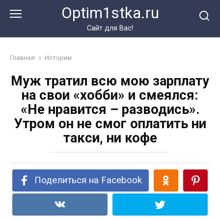
Перейти
Optim1stka.ru
к
контенту
Сайт для Вас!
Главная
»
Истории
Муж тратил всю мою зарплату
на свои «хобби» и смеялся:
«Не нравится – разводись».
Утром он не смог оплатить ни
такси, ни кофе
Поделиться на Facebook