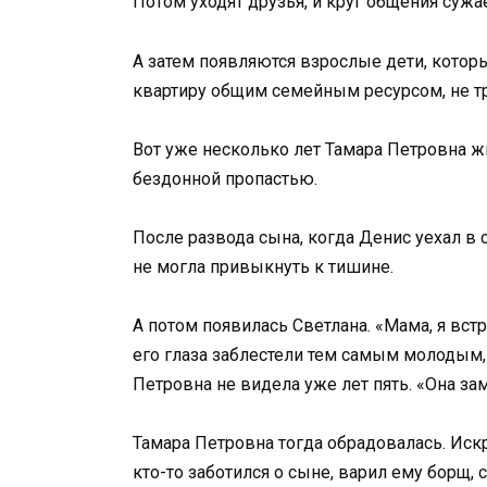
Потом уходят друзья, и круг общения суж
А затем появляются взрослые дети, которы
квартиру общим семейным ресурсом, не т
Вот уже несколько лет Тамара Петровна жил
бездонной пропастью.
После развода сына, когда Денис уехал в 
не могла привыкнуть к тишине.
А потом появилась Светлана. «Мама, я вст
его глаза заблестели тем самым молодым,
Петровна не видела уже лет пять. «Она зам
Тамара Петровна тогда обрадовалась. Искр
кто-то заботился о сыне, варил ему борщ,