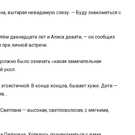
 она, вытирая невидимую слезу. — Буду знакомиться с
ртём двенадцати лет и Алиса девяти, — он сообщил
 при личной встрече.
 должно было означать «какая замечательная
й укол.
 эгоистичной. В конце концов, бывает хуже. Дети —
лив…
Светлана — высокая, светловолосая, с мягкими,
а Петровна. Хотелось познакомиться с вами