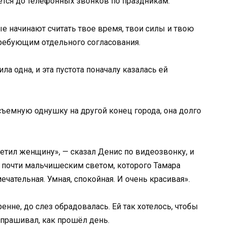
ается до телефонных звонков по праздникам.
е начинают считать твое время, твои силы и твою
ребующим отдельного согласования.
а одна, и эта пустота поначалу казалась ей
съемную однушку на другой конец города, она долго
ретил женщину», — сказал Денис по видеозвонку, и
 почти мальчишеским светом, которого Тамара
ечательная. Умная, спокойная. И очень красивая».
енне, до слез обрадовалась. Ей так хотелось, чтобы
 спрашивал, как прошёл день.