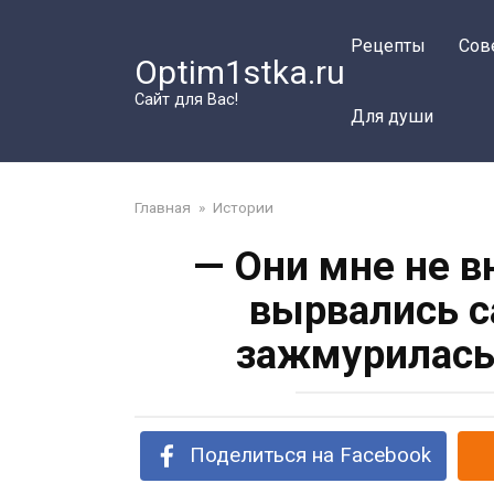
Перейти
к
Рецепты
Сов
Optim1stka.ru
контенту
Сайт для Вас!
Для души
Главная
»
Истории
— Они мне не в
вырвались с
зажмурилась 
Поделиться на Facebook