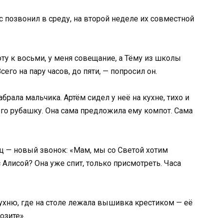
 позвонил в среду, на второй неделе их совместной
оту к восьми, у меня совещание, а Тёму из школы
сего на пару часов, до пяти, — попросил он.
абрала мальчика. Артём сидел у неё на кухне, тихо и
 его рубашку. Она сама предложила ему компот. Сама
ц — новый звонок: «Мам, мы со Светой хотим
 Алисой? Она уже спит, только присмотреть. Часа
ухню, где на столе лежала вышивка крестиком — её
озите».