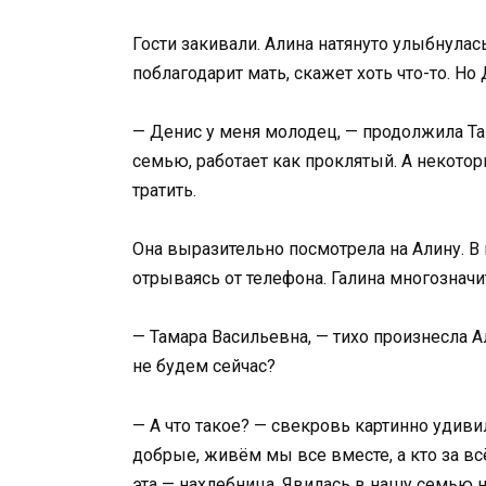
Гости закивали. Алина натянуто улыбнулась
поблагодарит мать, скажет хоть что-то. Н
— Денис у меня молодец, — продолжила Та
семью, работает как проклятый. А некотор
тратить.
Она выразительно посмотрела на Алину. В 
отрываясь от телефона. Галина многознач
— Тамара Васильевна, — тихо произнесла Ал
не будем сейчас?
— А что такое? — свекровь картинно удиви
добрые, живём мы все вместе, а кто за вс
эта — нахлебница. Явилась в нашу семью на