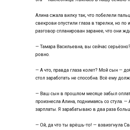
Алина сжала вилку так, что побелели паль
свекрови опустили глаза в тарелки, но по 
разговор спланирован заранее, что они жд
— Тамара Васильевна, вы сейчас серьёзно?
ровно.
— А что, правда глаза колет? Мой сын — доб
стол заработать не способна. Всё ему долж
— Ваш сын в прошлом месяце забыл оплатит
произнесла Алина, поднимаясь со стула. — А
зарплаты. Я зарабатываю в два раза больш
— Ой, да что ты врёшь-то! — взвизгнула С