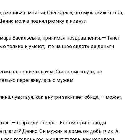
, разливая напитки. Она ждала, что муж скажет тост,
о Денис молча поднял рюмку и кивнул.
мара Васильевна, принимая поздравления. — Тянет
ые только и умеют, что на шее сидеть да деньги
комнате повисла пауза. Света хмыкнула, не
ительно переглянулась с мужем.
ина, чувствуя, как внутри закипает обида, — может,
лась. — Я правду говорю. Вот смотрите, люди
ё платит? Денис. Он мужик в доме, он добытчик. А
 всё готовенькое, и сидит теперь, как королева.