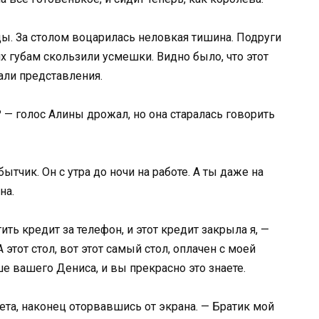
цы. За столом воцарилась неловкая тишина. Подруги
их губам скользили усмешки. Видно было, что этот
али представления.
 — голос Алины дрожал, но она старалась говорить
ытчик. Он с утра до ночи на работе. А ты даже на
на.
ь кредит за телефон, и этот кредит закрыла я, —
 этот стол, вот этот самый стол, оплачен с моей
е вашего Дениса, и вы прекрасно это знаете.
вета, наконец оторвавшись от экрана. — Братик мой