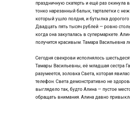
праздничную скатерть и ещё раз окинула в
тонко нарезанный балык, тарталетки с не
который ушло полдня, и бутылка дорогого 
Двадцать пять тысяч рублей — ровно столь
когда она закупалась в супермаркете. Алин
получится красивым. Тамара Васильевна лю
Сегодня свекрови исполнялось шестьдесят.
Тамары Васильевны, её младшая сестра Гал
разумеется, золовка Света, которая явилас
телефон. Света демонстративно не здорова
выглядело так, будто Алина — пустое мест
обращать внимания. Алина давно привыкла