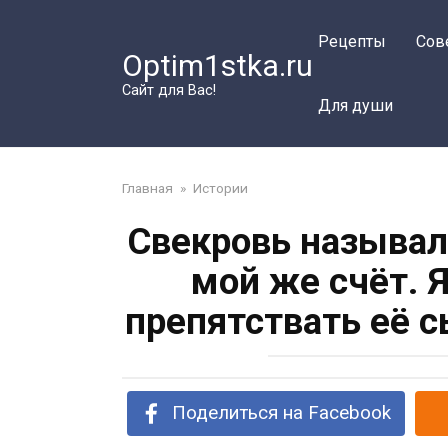
Перейти
к
Рецепты
Сов
Optim1stka.ru
контенту
Сайт для Вас!
Для души
Главная
»
Истории
Свекровь называл
мой же счёт. 
препятствать её 
Поделиться на Facebook