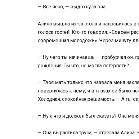
— Всё ясно, — выдохнула она.
Алина вышла из-за стола и направилась 
голоса гостей. Кто-то говорил: «Совсем рас
современная молодёжь». Через минуту две
— Ну чего ты начинаешь, — пробурчал он, 
рождения. Ты что, не могла потерпеть?
— Твоя мать только что назвала меня нахл
повернулась к нему, и в глазах её было не
Холодная, спокойная решимость. — А ты сид
— Ну а что я должен был сказать? Она мен
— Она вырастила труса, — отрезала Алина.