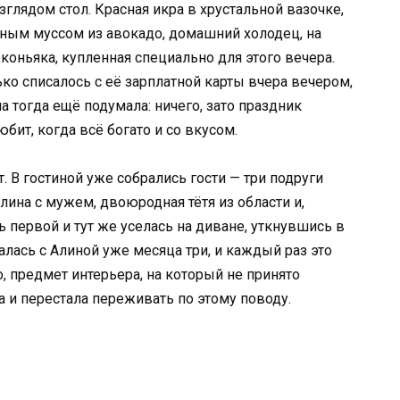
зглядом стол. Красная икра в хрустальной вазочке,
жным муссом из авокадо, домашний холодец, на
коньяка, купленная специально для этого вечера.
ко списалось с её зарплатной карты вчера вечером,
а тогда ещё подумала: ничего, зато праздник
бит, когда всё богато и со вкусом.
 В гостиной уже собрались гости — три подруги
ина с мужем, двоюродная тётя из области и,
ь первой и тут же уселась на диване, уткнувшись в
лась с Алиной уже месяца три, и каждый раз это
о, предмет интерьера, на который не принято
 и перестала переживать по этому поводу.