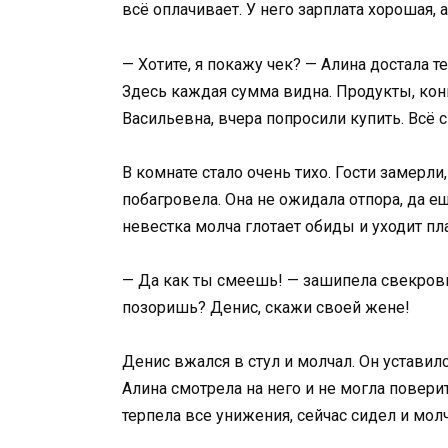
всё оплачивает. У него зарплата хорошая, 
— Хотите, я покажу чек? — Алина достала 
Здесь каждая сумма видна. Продукты, конь
Васильевна, вчера попросили купить. Всё с
В комнате стало очень тихо. Гости замерли
побагровела. Она не ожидала отпора, да е
невестка молча глотает обиды и уходит пл
— Да как ты смеешь! — зашипела свекровь
позоришь? Денис, скажи своей жене!
Денис вжался в стул и молчал. Он уставился
Алина смотрела на него и не могла повери
терпела все унижения, сейчас сидел и молч