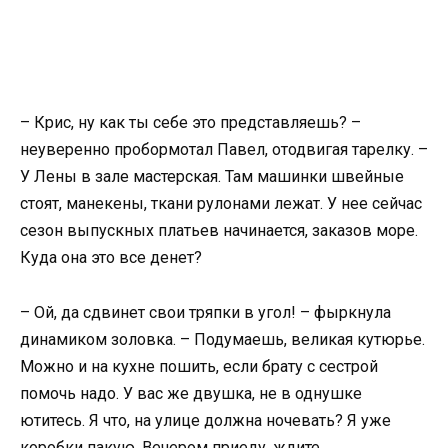
– Крис, ну как ты себе это представляешь? –
неуверенно пробормотал Павел, отодвигая тарелку. –
У Лены в зале мастерская. Там машинки швейные
стоят, манекены, ткани рулонами лежат. У нее сейчас
сезон выпускных платьев начинается, заказов море.
Куда она это все денет?
– Ой, да сдвинет свои тряпки в угол! – фыркнула
динамиком золовка. – Подумаешь, великая кутюрье.
Можно и на кухне пошить, если брату с сестрой
помочь надо. У вас же двушка, не в однушке
ютитесь. Я что, на улице должна ночевать? Я уже
коробки пакую. Вечером приеду, ждите.