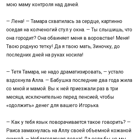
мою маму контроля над дачей.
— Лена! — Тамара схватилась за сердце, картинно
оседая на колченогий стул у окна. — Ты слышишь, что
она городит? Она обвиняет меня в воровстве! Меня!
Твою родную тетку! Да я твою мать, Зиночку, до
последних дней на руках носила!
— Тетя Тамара, не надо драматизировать, — устало
вздохнула Алла. — Бабушка последние два года жила
со мной и мамой. Вы к ней приезжали раз в три
месяца, исключительно перед пенсией, чтобы
«одолжить» денег для вашего Игорька.
— Как у тебя язык поворачивается такое говорить? —
Раиса замахнулась на Аллу своей объемной кожаной
сумкой. — Неблагодарная девка! Да если бы не мы,