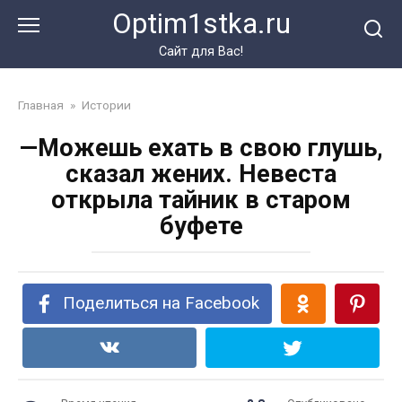
Перейти
Optim1stka.ru
к
контенту
Сайт для Вас!
Главная
»
Истории
—Можешь ехать в свою глушь,
сказал жених. Невеста
открыла тайник в старом
буфете
Поделиться на Facebook