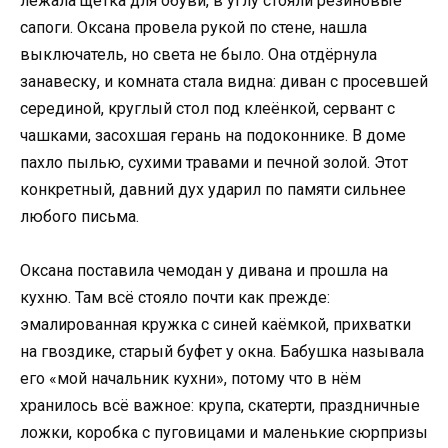
лежала щётка для обуви, в углу стояли резиновые
сапоги. Оксана провела рукой по стене, нашла
выключатель, но света не было. Она отдёрнула
занавеску, и комната стала видна: диван с просевшей
серединой, круглый стол под клеёнкой, сервант с
чашками, засохшая герань на подоконнике. В доме
пахло пылью, сухими травами и печной золой. Этот
конкретный, давний дух ударил по памяти сильнее
любого письма.
Оксана поставила чемодан у дивана и прошла на
кухню. Там всё стояло почти как прежде:
эмалированная кружка с синей каёмкой, прихватки
на гвоздике, старый буфет у окна. Бабушка называла
его «мой начальник кухни», потому что в нём
хранилось всё важное: крупа, скатерти, праздничные
ложки, коробка с пуговицами и маленькие сюрпризы