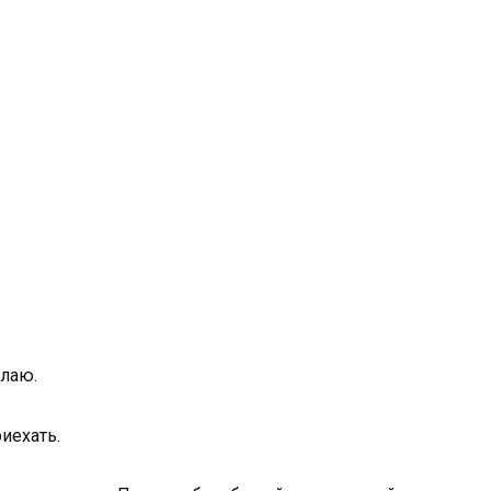
елаю.
иехать.