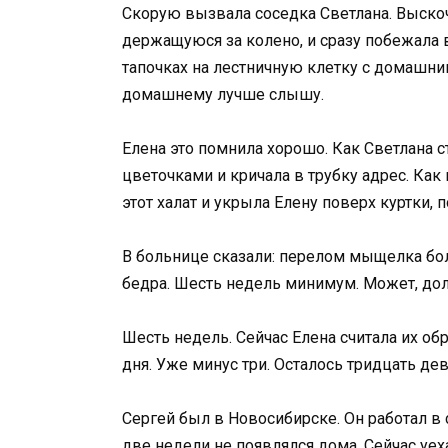
Скорую вызвала соседка Светлана. Выскоч
держащуюся за колено, и сразу побежала 
тапочках на лестничную клетку с домашним
домашнему лучше слышу.
Елена это помнила хорошо. Как Светлана с
цветочками и кричала в трубку адрес. Как 
этот халат и укрыла Елену поверх куртки, 
В больнице сказали: перелом мыщелка бо
бедра. Шесть недель минимум. Может, до
Шесть недель. Сейчас Елена считала их обр
дня. Уже минус три. Осталось тридцать дев
Сергей был в Новосибирске. Он работал в 
две недели не появлялся дома. Сейчас уех