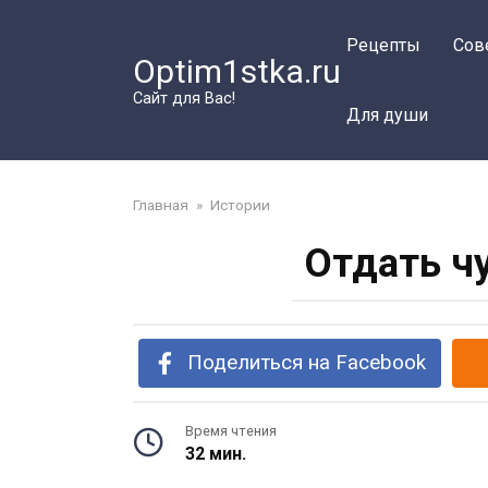
Перейти
к
Рецепты
Сов
Optim1stka.ru
контенту
Сайт для Вас!
Для души
Главная
»
Истории
Отдать ч
Поделиться на Facebook
Время чтения
32 мин.