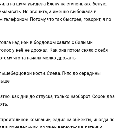
ила на шум, увидела Елену на ступеньках, белую,
вызывать. Не звонить, а именно выбежала в
 телефоном. Потому что так быстрее, говорит, я по
тояла над ней в бордовом халате с белыми
голос у неё не дрожал. Как она потом сняла с себя
потому что та начала мелко дрожать.
льшеберцовой кости. Слева. Гипс до середины
льше.
атно, как дни до отпуска, только наоборот. Сорок два
ять.
строительной компании, ездил на объекты, иногда по
ал в понедельник, должен вернуться в пятницу.