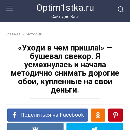
Перейти
Optim1stka.ru
к
контенту
Сайт для Вас!
Главная
»
Истории
«Уходи в чем пришла!» —
бушевал свекор. Я
усмехнулась и начала
методично снимать дорогие
обои, купленные на свои
деньги.
Поделиться на Facebook