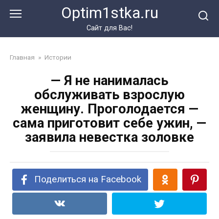
Перейти
Optim1stka.ru
к
контенту
Сайт для Вас!
Главная
»
Истории
— Я не нанималась
обслуживать взрослую
женщину. Проголодается —
сама приготовит себе ужин, —
заявила невестка золовке
Поделиться на Facebook