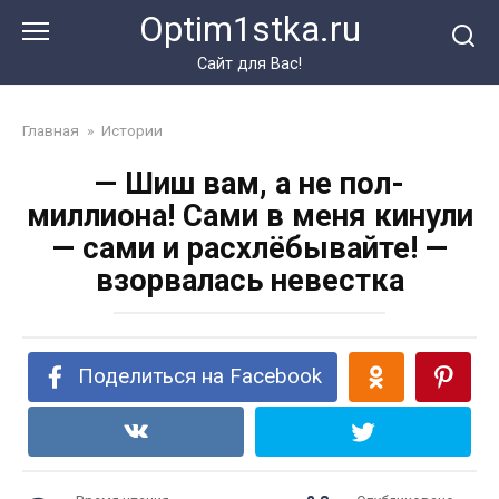
Перейти
Optim1stka.ru
к
контенту
Сайт для Вас!
Главная
»
Истории
— Шиш вам, а не пол-
миллиона! Сами в меня кинули
— сами и расхлёбывайте! —
взорвалась невестка
Поделиться на Facebook