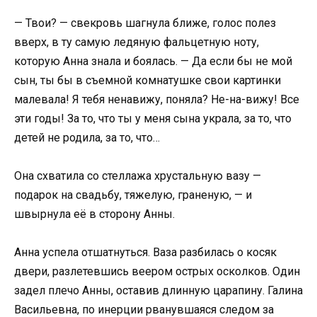
— Твои? — свекровь шагнула ближе, голос полез
вверх, в ту самую ледяную фальцетную ноту,
которую Анна знала и боялась. — Да если бы не мой
сын, ты бы в съемной комнатушке свои картинки
малевала! Я тебя ненавижу, поняла? Не-на-вижу! Все
эти годы! За то, что ты у меня сына украла, за то, что
детей не родила, за то, что…
Она схватила со стеллажа хрустальную вазу —
подарок на свадьбу, тяжелую, граненую, — и
швырнула её в сторону Анны.
Анна успела отшатнуться. Ваза разбилась о косяк
двери, разлетевшись веером острых осколков. Один
задел плечо Анны, оставив длинную царапину. Галина
Васильевна, по инерции рванувшаяся следом за