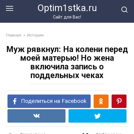
Перейти
Optim1stka.ru
к
контенту
Сайт для Вас!
Главная
»
Истории
Муж рявкнул: На колени перед
моей матерью! Но жена
включила запись о
поддельных чеках
Поделиться на Facebook